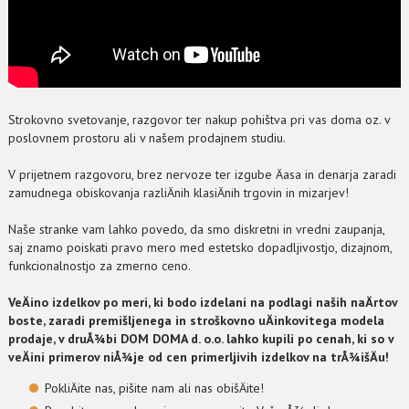
Strokovno svetovanje, razgovor ter nakup pohištva pri vas doma oz. v
poslovnem prostoru ali v našem prodajnem studiu.
V prijetnem razgovoru, brez nervoze ter izgube Äasa in denarja zaradi
zamudnega obiskovanja razliÄnih klasiÄnih trgovin in mizarjev!
Naše stranke vam lahko povedo, da smo diskretni in vredni zaupanja,
saj znamo poiskati pravo mero med estetsko dopadljivostjo, dizajnom,
funkcionalnostjo za zmerno ceno.
VeÄino izdelkov po meri, ki bodo izdelani na podlagi naših naÄrtov
boste, zaradi premišljenega in stroškovno uÄinkovitega modela
prodaje, v druÅ¾bi DOM DOMA d. o.o. lahko kupili po cenah, ki so v
veÄini primerov niÅ¾je od cen primerljivih izdelkov na trÅ¾išÄu!
PokliÄite nas, pišite nam ali nas obišÄite!