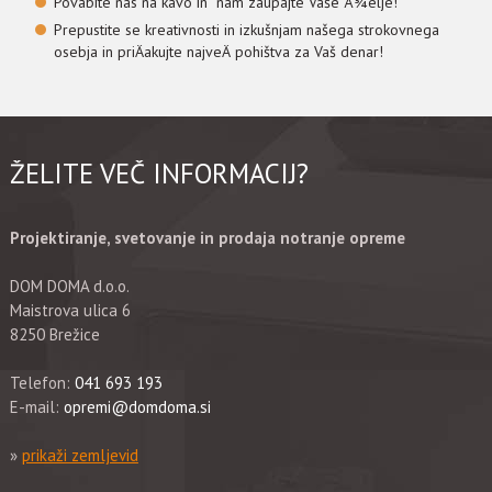
Povabite nas na kavo in nam zaupajte Vaše Å¾elje!
Prepustite se kreativnosti in izkušnjam našega strokovnega
osebja in priÄakujte najveÄ pohištva za Vaš denar!
ŽELITE VEČ INFORMACIJ?
Projektiranje, svetovanje in prodaja notranje opreme
DOM DOMA d.o.o.
Maistrova ulica 6
8250 Brežice
Telefon:
041 693 193
E-mail:
opremi@domdoma.si
»
prikaži zemljevid